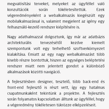
megvalósítási terveket, melyeket az ügyféllel való
konzultációk során tökéletesítettük. Ezek
végeredményeként a webalkalmazás kiegészült egy
mobilalkalmazással is, valamint megjelent az igény egy
felhasználó-kezelő rendszer kiépítésére is.
Nagy adathalmazzal dolgoztunk, így már az adatbázis
architekturális tervezésétől kezdve kiemelt
szempontunk volt egy terhelhető szoftverkörnyezet
kialakítása. Emiatt az egy nagy webalkalmazást több
kisebb részre bontottuk, hiszen az egységes beléptetési
rendszer miatt nem jelentett gondot a különböző
alkalmazások közötti navigáció.
A fejlesztésben designer, tesztelő, több back-end és
front-end fejlesztő is részt vett, így egy hatalmas
csapatmunkaként tekintünk a projektre. A fejlesztés
során folyamatos kapcsolatban álltunk az ügyféllel, hogy
a végeredmény tökéletesen tükrözze elképzeléseit.