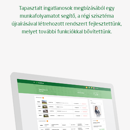
webalkalmazás, mobilapplikáció
Tapasztalt ingatlanosok megbízásából egy
munkafolyamatot segítő, a régi szisztéma
feladat
újraírásával létrehozott rendszert fejlesztettünk,
design, teljes körű web- és
melyet további funkciókkal bővítettünk.
alkalmazásfejlesztés
megjelenés
belső felhasználású rendszer,
mobilalkalmazás áruházak, internet