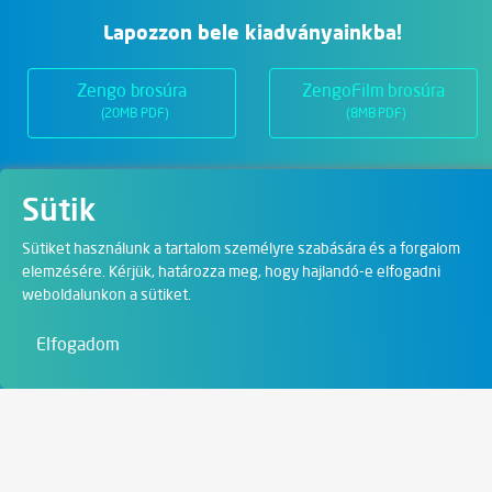
Lapozzon bele kiadványainkba!
Zengo brosúra
ZengoFilm brosúra
(20MB PDF)
(8MB PDF)
Sütik
Üzletágak
Sütiket használunk a tartalom személyre szabására és a forgalom
elemzésére. Kérjük, határozza meg, hogy hajlandó-e elfogadni
Digitális megoldások
weboldalunkon a sütiket.
Film & Visual
Elfogadom
Oktatás
Művészet és szórakozás
Kapcsolat