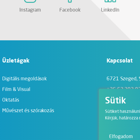
Instagram
Facebook
LinkedIn
Üzletágak
Kapcsolat
Digitális megoldások
6721 Szeged,
Film & Visual
+36 62 202 0
Sütik
Oktatás
info@zengo.eu
Művészet és szórakozás
Kapcsolat oldal
Sütiket használun
Kérjük, határozza
Elfogadom