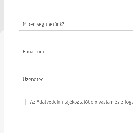
Az
Adatvédelmi tájékoztatót
elolvastam és elfo