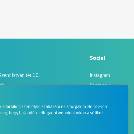
Social
Szent István tér 10.
Instagram
39
Facebook
LinkedIn
YouTube
k a tartalom személyre szabására és a forgalom elemzésére.
 meg, hogy hajlandó-e elfogadni weboldalunkon a sütiket.