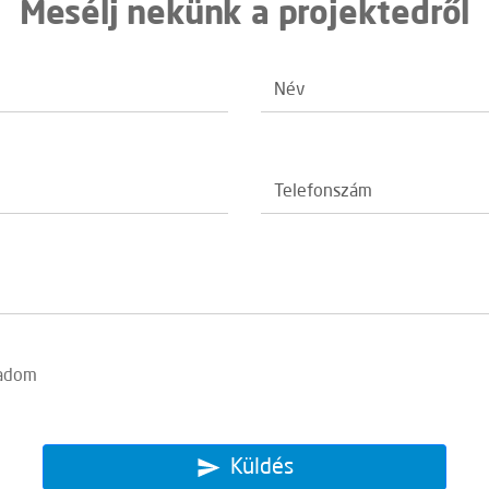
Mesélj nekünk a projektedről
gadom
Küldés