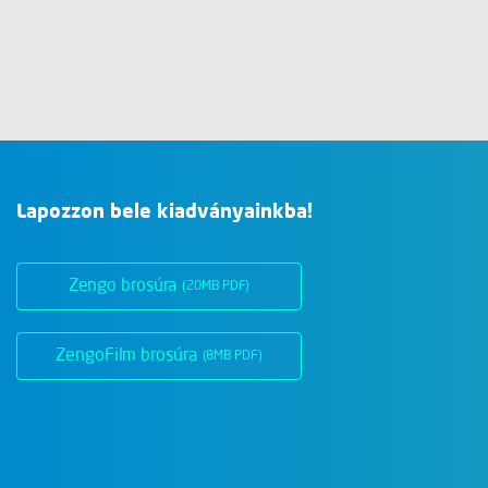
Lapozzon bele kiadványainkba!
Zengo brosúra
(20MB PDF)
ZengoFilm brosúra
(8MB PDF)