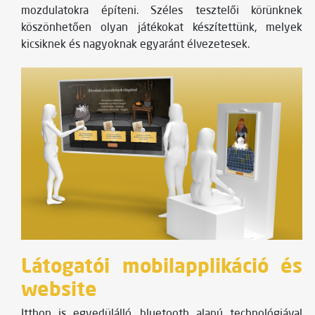
mozdulatokra építeni. Széles tesztelői körünknek
köszönhetően olyan játékokat készítettünk, melyek
kicsiknek és nagyoknak egyaránt élvezetesek.
Látogatói mobilapplikáció és
website
Itthon is egyedülálló, bluetooth alapú technológiával