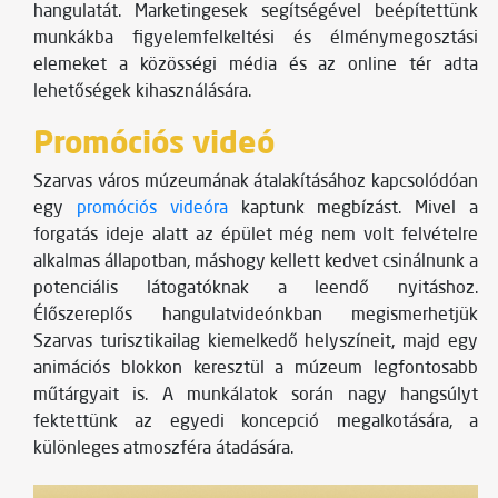
hangulatát. Marketingesek segítségével beépítettünk
munkákba figyelemfelkeltési és élménymegosztási
elemeket a közösségi média és az online tér adta
lehetőségek kihasználására.
Promóciós videó
Szarvas város múzeumának átalakításához kapcsolódóan
egy
promóciós videóra
kaptunk megbízást. Mivel a
forgatás ideje alatt az épület még nem volt felvételre
alkalmas állapotban, máshogy kellett kedvet csinálnunk a
potenciális látogatóknak a leendő nyitáshoz.
Élőszereplős hangulatvideónkban megismerhetjük
Szarvas turisztikailag kiemelkedő helyszíneit, majd egy
animációs blokkon keresztül a múzeum legfontosabb
műtárgyait is. A munkálatok során nagy hangsúlyt
fektettünk az egyedi koncepció megalkotására, a
különleges atmoszféra átadására.