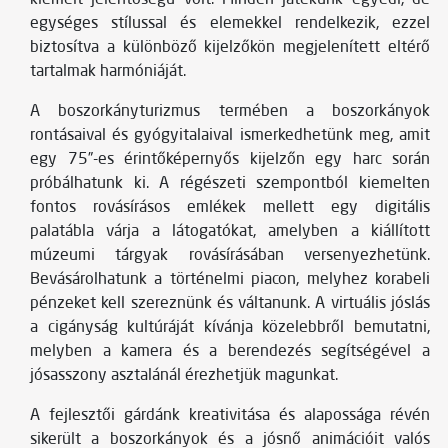
egységes stílussal és elemekkel rendelkezik, ezzel
biztosítva a különböző kijelzőkön megjelenített eltérő
tartalmak harmóniáját.
A boszorkányturizmus termében a boszorkányok
rontásaival és gyógyitalaival ismerkedhetünk meg, amit
egy 75”-es érintőképernyős kijelzőn egy harc során
próbálhatunk ki. A régészeti szempontból kiemelten
fontos rovásírásos emlékek mellett egy digitális
palatábla várja a látogatókat, amelyben a kiállított
múzeumi tárgyak rovásírásában versenyezhetünk.
Bevásárolhatunk a történelmi piacon, melyhez korabeli
pénzeket kell szereznünk és váltanunk. A virtuális jóslás
a cigányság kultúráját kívánja közelebbről bemutatni,
melyben a kamera és a berendezés segítségével a
jósasszony asztalánál érezhetjük magunkat.
A fejlesztői gárdánk kreativitása és alapossága révén
sikerült a boszorkányok és a jósnő animációit valós