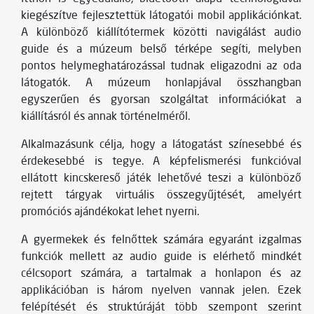
kiegészítve fejlesztettük látogatói mobil applikációnkat.
A különböző kiállítótermek közötti navigálást audio
guide és a múzeum belső térképe segíti, melyben
pontos helymeghatározással tudnak eligazodni az oda
látogatók. A múzeum honlapjával összhangban
egyszerűen és gyorsan szolgáltat információkat a
kiállításról és annak történelméről.
Alkalmazásunk célja, hogy a látogatást színesebbé és
érdekesebbé is tegye. A képfelismerési funkcióval
ellátott kincskereső játék lehetővé teszi a különböző
rejtett tárgyak virtuális összegyűjtését, amelyért
promóciós ajándékokat lehet nyerni.
A gyermekek és felnőttek számára egyaránt izgalmas
funkciók mellett az audio guide is elérhető mindkét
célcsoport számára, a tartalmak a honlapon és az
applikációban is három nyelven vannak jelen. Ezek
felépítését és struktúráját több szempont szerint