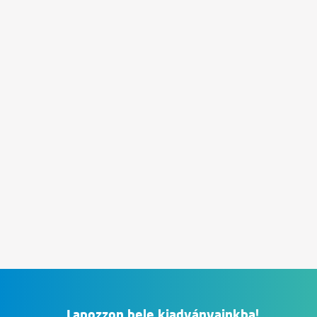
Lapozzon bele kiadványainkba!