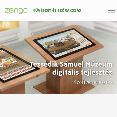
MŰVÉSZET ÉS SZÓRAKOZÁS
PROJEKT ADATOK
dátum
2020
Tessedik Sámuel Múzeum
ügyfél
digitális fejlesztés
Szarvas Város Önkormányzata
Szoftverfejlesztés
közbeszerzésén nyertük el a város
múzeumának felújítási projektjét.
termék
promóciós film, VR videó, interaktív