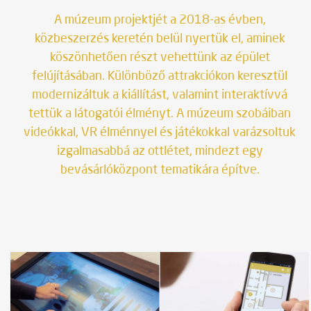
játékok, mobilapplikáció, website
A múzeum projektjét a 2018-as évben,
közbeszerzés keretén belül nyertük el, aminek
feladat
köszönhetően részt vehettünk az épület
teljes körű design és arculattervezés,
felújításában. Különböző attrakciókon keresztül
filmkészítés, Unity fejlesztés, mobilapp és
modernizáltuk a kiállítást, valamint interaktívvá
webfejlesztés
tettük a látogatói élményt. A múzeum szobáiban
videókkal, VR élménnyel és játékokkal varázsoltuk
megjelenés
izgalmasabbá az ottlétet, mindezt egy
bevásárlóközpont tematikára építve.
mobilalkalmazás áruházak, kiállítási termek,
internet