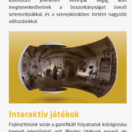
különböző jeleneten vezetjük végig, ahol
megismerkedhetnek a boszorkányságot övező
sztereotípiákkal, és a szerepkörükben történt nagyobb
változásokkal.
Interaktív játékok
Fejlesztésünk során a gamifikált folyamatok kidolgozása
kiemelt jelentőségű volt. Minden játékunk egyedi, de