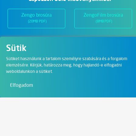
Zengo brosúra
ZengoFilm brosúra
(20MB PDF)
(8MB PDF)
Sütik
Üzletágak
Sütiket használunk a tartalom személyre szabására és a forgalom
elemzésére. Kérjük, határozza meg, hogy hajlandó-e elfogadni
Digitális megoldások
weboldalunkon a sütiket.
Film & Visual
Elfogadom
Oktatás
Művészet és szórakozás
Kapcsolat
6721 Szeged,
Szent István tér 10.