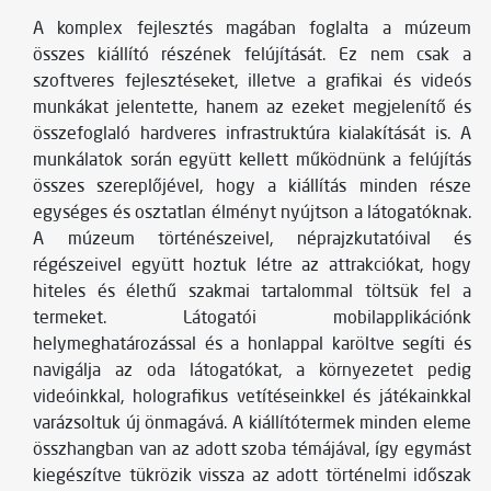
A komplex fejlesztés magában foglalta a múzeum
összes kiállító részének felújítását. Ez nem csak a
szoftveres fejlesztéseket, illetve a grafikai és videós
munkákat jelentette, hanem az ezeket megjelenítő és
összefoglaló hardveres infrastruktúra kialakítását is. A
munkálatok során együtt kellett működnünk a felújítás
összes szereplőjével, hogy a kiállítás minden része
egységes és osztatlan élményt nyújtson a látogatóknak.
A múzeum történészeivel, néprajzkutatóival és
régészeivel együtt hoztuk létre az attrakciókat, hogy
hiteles és élethű szakmai tartalommal töltsük fel a
termeket. Látogatói mobilapplikációnk
helymeghatározással és a honlappal karöltve segíti és
navigálja az oda látogatókat, a környezetet pedig
videóinkkal, holografikus vetítéseinkkel és játékainkkal
varázsoltuk új önmagává. A kiállítótermek minden eleme
összhangban van az adott szoba témájával, így egymást
kiegészítve tükrözik vissza az adott történelmi időszak