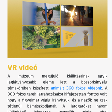
VR videó
A múzeum megújuló kiállításainak egyik
leglátványosabb eleme lett a boszorkányság
témakörében készített
animált 360 fokos videónk
. A
360 fokos terek létrehozásakor kifejezetten fontos volt,
hogy a figyelmet végig irányítsuk, és a nézők ne csak
tétlenül bámészkodjanak. A látogatókat három