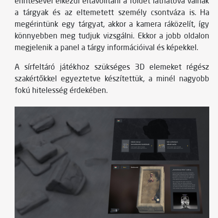
érintésével elkezdi eltávolítani a földet láthatóvá válnak
a tárgyak és az eltemetett személy csontváza is. Ha
megérintünk egy tárgyat, akkor a kamera ráközelít, így
könnyebben meg tudjuk vizsgálni. Ekkor a jobb oldalon
megjelenik a panel a tárgy információival és képekkel.
A sírfeltáró játékhoz szükséges 3D elemeket régész
szakértőkkel egyeztetve készítettük, a minél nagyobb
fokú hitelesség érdekében.