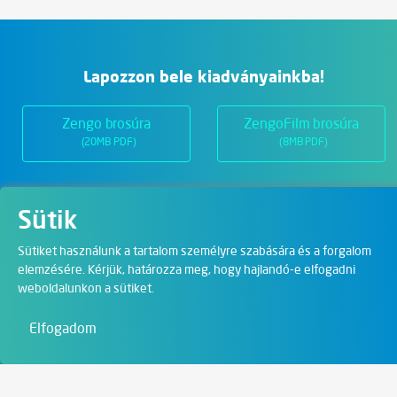
Lapozzon bele kiadványainkba!
Zengo brosúra
ZengoFilm brosúra
(20MB PDF)
(8MB PDF)
Sütik
Üzletágak
Sütiket használunk a tartalom személyre szabására és a forgalom
elemzésére. Kérjük, határozza meg, hogy hajlandó-e elfogadni
Digitális megoldások
weboldalunkon a sütiket.
Film & Visual
Elfogadom
Oktatás
Művészet és szórakozás