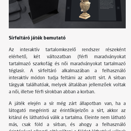
Sírfeltáró játék bemutató
Az interaktív tartalomkezelő rendszer részeként
elérhető, két változatban (férfi maradványokat
tartalmazó szarkofág és női maradványokat tartalmazó
téglasír. A sírfeltáró alkalmazában a felhasználó
interaktív módon tudja feltárni az adott sírt. A sírban
tárgyak találhatóak, melyek általában jellemzőek voltak
a női, illetve férfi sírokban abban a korban.
A játék elején a sír még zárt állapotban van, ha a
látogató megérinti az érintőkijelzőn a sírt, akkor az
kitárul és láthatóvá válik a tartalma. Eleinte nem látható
más, csak föld a sírban, és ahogy a felhasználó