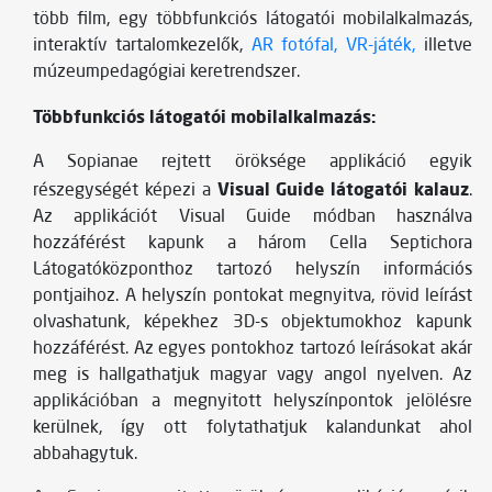
több film, egy többfunkciós látogatói mobilalkalmazás,
interaktív tartalomkezelők,
AR fotófal, VR-játék,
illetve
múzeumpedagógiai keretrendszer.
Többfunkciós látogatói mobilalkalmazás:
A Sopianae rejtett öröksége applikáció egyik
Visual Guide látogatói kalauz
részegységét képezi a
.
Az applikációt Visual Guide módban használva
hozzáférést kapunk a három Cella Septichora
Látogatóközponthoz tartozó helyszín információs
pontjaihoz. A helyszín pontokat megnyitva, rövid leírást
olvashatunk, képekhez 3D-s objektumokhoz kapunk
hozzáférést. Az egyes pontokhoz tartozó leírásokat akár
meg is hallgathatjuk magyar vagy angol nyelven. Az
applikációban a megnyitott helyszínpontok jelölésre
kerülnek, így ott folytathatjuk kalandunkat ahol
abbahagytuk.