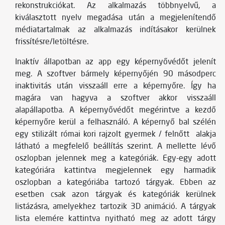
rekonstrukciókat. Az alkalmazás többnyelvű, a
kiválasztott nyelv megadása után a megjelenítendő
médiatartalmak az alkalmazás indításakor kerülnek
frissítésre/letöltésre.
Inaktív állapotban az app egy képernyővédőt jelenít
meg. A szoftver bármely képernyőjén 90 másodperc
inaktivitás után visszaáll erre a képernyőre. Így ha
magára van hagyva a szoftver akkor visszaáll
alapállapotba. A képernyővédőt megérintve a kezdő
képernyőre kerül a felhasználó. A képernyő bal szélén
egy stilizált római kori rajzolt gyermek / felnőtt alakja
látható a megfelelő beállítás szerint. A mellette lévő
oszlopban jelennek meg a kategóriák. Egy-egy adott
kategóriára kattintva megjelennek egy harmadik
oszlopban a kategóriába tartozó tárgyak. Ebben az
esetben csak azon tárgyak és kategóriák kerülnek
listázásra, amelyekhez tartozik 3D animáció. A tárgyak
lista elemére kattintva nyitható meg az adott tárgy