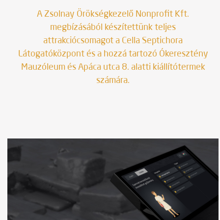
megjelenés
A Zsolnay Örökségkezelő Nonprofit Kft.
Pécsi Világörökség Negyed, Cella
megbízásából készítettünk teljes
Septichora Látogatóközpont
attrakciócsomagot a Cella Septichora
Látogatóközpont és a hozzá tartozó Ókeresztény
Mauzóleum és Apáca utca 8. alatti kiállítótermek
számára.