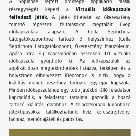
A Sopianae rejtett öröksége applikáció másik
Virtuális időkapszula
részegységét képezi a
felfedező játék
. A játék ötletete az ókeresztény
temető régészeti feltárásakor megtalált üveg
időkapszulára alapszik. A Cella Septichora
Látogatóközponthoz tartozó 3 helyszínhez (Cella
Septichora Látogatóközpont, Ókeresztény Mauzóleum,
Apáca utca 8.) kapcsolódóan összesen 10 virtuális
időkapszula gyűjthető ki. Az időkapszulák az
applikációban megtekinthetőek listázva, térképen és a
helyszínen elhelyezett iBeaconok is jelzik, hogy a
kiállítás melyik részéhez tartozik egy-egy kapszula.
Minden időkapszulához egy több játékból álló feladatsor
kapcsolódik, a feladatsor tartalma igazodik a hozzá
tartozó kiállítási darabhoz. A feladatsorban különböző
játéktípusokkal találkozhatunk: kvíz, keresztrejtvény,
halmaz, memóriajáték és párosítás.