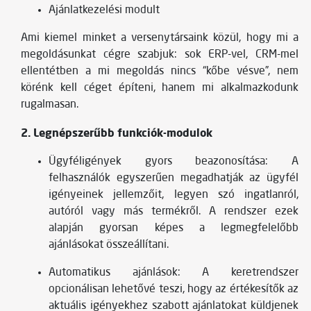
Ajánlatkezelési modult
Ami kiemel minket a versenytársaink közül, hogy mi a
megoldásunkat cégre szabjuk: sok ERP-vel, CRM-mel
ellentétben a mi megoldás nincs “kőbe vésve”, nem
körénk kell céget építeni, hanem mi alkalmazkodunk
rugalmasan.
2. Legnépszerűbb funkciók-modulok
Ügyféligények gyors beazonosítása: A
felhasználók egyszerűen megadhatják az ügyfél
igényeinek jellemzőit, legyen szó ingatlanról,
autóról vagy más termékről. A rendszer ezek
alapján gyorsan képes a legmegfelelőbb
ajánlásokat összeállítani.
Automatikus ajánlások: A keretrendszer
opcionálisan lehetővé teszi, hogy az értékesítők az
aktuális igényekhez szabott ajánlatokat küldjenek