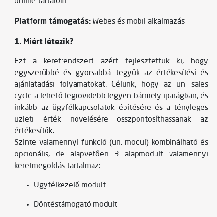
online tartalom
Platform támogatás:
Webes és mobil alkalmazás
1. Miért létezik?
Ezt a keretrendszert azért fejlesztettük ki, hogy
egyszerűbbé és gyorsabbá tegyük az értékesítési és
ajánlatadási folyamatokat. Célunk, hogy az un. sales
cycle a lehető legrövidebb legyen bármely iparágban, és
inkább az ügyfélkapcsolatok építésére és a tényleges
üzleti érték növelésére összpontosíthassanak az
értékesítők.
Szinte valamennyi funkció (un. modul) kombinálható és
opcionális, de alapvetően 3 alapmodult valamennyi
keretmegoldás tartalmaz:
Ügyfélkezelő modult
Döntéstámogató modult