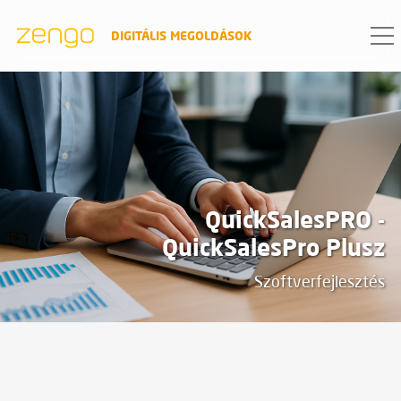
DIGITÁLIS MEGOLDÁSOK
PROJEKT ADATOK
dátum
2021
QuickSalesPRO -
QuickSalesPro Plusz
Szoftverfejlesztés