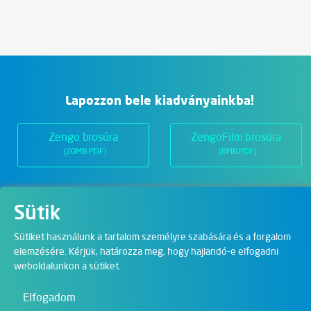
Lapozzon bele kiadványainkba!
Zengo brosúra
ZengoFilm brosúra
(20MB PDF)
(8MB PDF)
Sütik
Üzletágak
Sütiket használunk a tartalom személyre szabására és a forgalom
elemzésére. Kérjük, határozza meg, hogy hajlandó-e elfogadni
Digitális megoldások
weboldalunkon a sütiket.
Film & Visual
Elfogadom
Oktatás