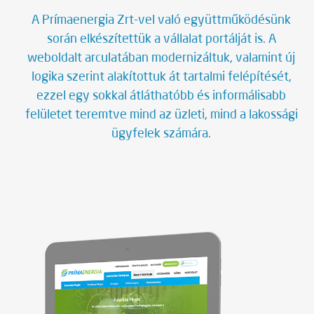
reszponzív website
A Prímaenergia Zrt-vel való együttműködésünk
során elkészítettük a vállalat portálját is. A
feladat
weboldalt arculatában modernizáltuk, valamint új
teljes körű design tervezés, front-end és
logika szerint alakítottuk át tartalmi felépítését,
back-end fejlesztés
ezzel egy sokkal átláthatóbb és informálisabb
felületet teremtve mind az üzleti, mind a lakossági
ügyfelek számára.
megjelenés
internet