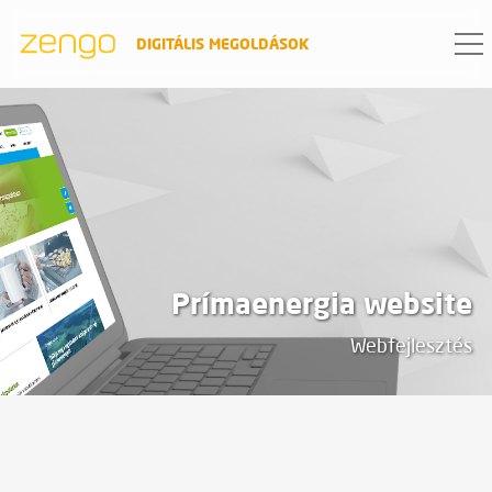
DIGITÁLIS MEGOLDÁSOK
PROJEKT ADATOK
dátum
2018
ügyfél
Prímaenergia website
A Prímaenergia Zrt. a PB-gáz, valamint a
Webfejlesztés
tiszta propán gáz legnagyobb
magyarországi kiskereskedelmi
forgalmazója, immár 25 éve.
termék