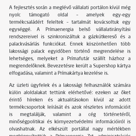
A fejlesztés során a meglévő vállalati portálon kívül még
nyolc támogató oldal – amelyek egy-egy
termékcsaládért feleltek – tartalmát kovácsoltuk egy
egységgé. A Prímaenergia belső vállalatirányítási
rendszereivel is szinkronizáltuk a gázkútkereső és a
palackvásárlás funkciókat. Ennek köszönhetően több
lakossági palack egyidőben történő megrendelése is
lehetséges, melyeket a Prímafutár szállít házhoz a
megrendelőknek. Bevezetésre került a Supershop kártya
elfogadása, valamint a Prímakártya kezelése is.
Az üzleti ügyfelek és a lakossági felhasználók számára
külön aloldalakat tettünk elérhetővé: ezeken az őket
érintő híreken és aktualitásokon kívül az adott
termékcsoportok leírását és azok részletes információit
is megtalálják, valamint a cég történetéről,
minőségpolitikai és környezetvédelmi információiról is
olvashatnak. Az elkészült portállal nagy mértékben