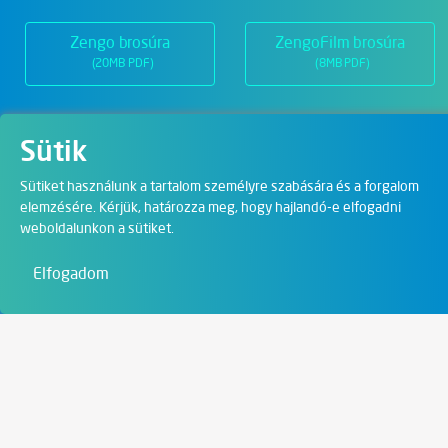
Zengo brosúra
ZengoFilm brosúra
(20MB PDF)
(8MB PDF)
Sütik
Üzletágak
Sütiket használunk a tartalom személyre szabására és a forgalom
elemzésére. Kérjük, határozza meg, hogy hajlandó-e elfogadni
Digitális megoldások
weboldalunkon a sütiket.
Film & Visual
Elfogadom
Oktatás
Művészet és szórakozás
Kapcsolat
6721 Szeged,
Szent István tér 10.