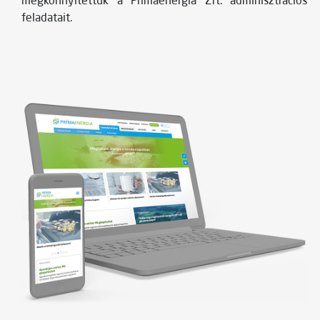
megkönnyítettük a Prímaenergia Zrt. adminisztrációs
feladatait.