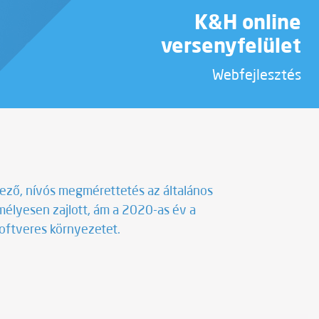
K&H online
versenyfelület
Webfejlesztés
ező, nívós megmérettetés az általános
mélyesen zajlott, ám a 2020-as év a
zoftveres környezetet.