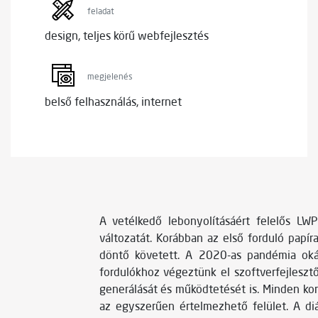
feladat
design, teljes körű webfejlesztés
megjelenés
belső felhasználás, internet
A vetélkedő lebonyolításáért felelős LW
változatát. Korábban az első forduló papír
döntő követett. A 2020-as pandémia okán 
fordulókhoz végeztünk el szoftverfejlesztő 
generálását és működtetését is. Minden kor
az egyszerűen értelmezhető felület. A diá