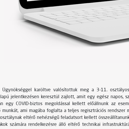
P Ügynökséggel karöltve valósítottuk meg a 3-11. osztályo
alapú jelentkezésen keresztül zajlott, amit egy egész napos,
egy COVID-biztos megoldással kellett előállnunk az esemény
munkát, ami magába foglalta a teljes regisztrációs rendszer me
osztálynak eltérő nehézségű feladatsort kellett összeállítanu
kok számára rendelkezésre álló eltérő technikai infrastruktú