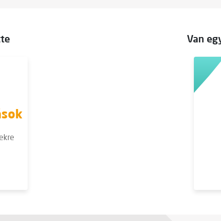
tte
Van egy
ások
ekre