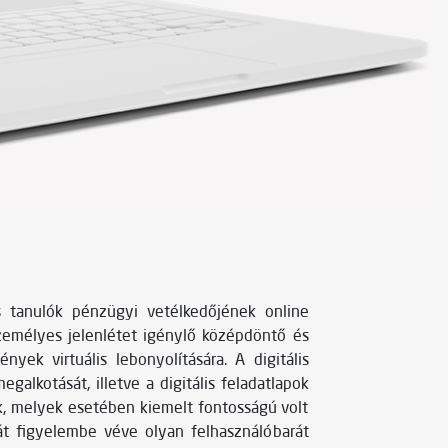
s tanulók pénzügyi vetélkedőjének online
 személyes jelenlétet igénylő középdöntő és
ek virtuális lebonyolítására. A digitális
galkotását, illetve a digitális feladatlapok
nk, melyek esetében kiemelt fontosságú volt
rát figyelembe véve olyan felhasználóbarát