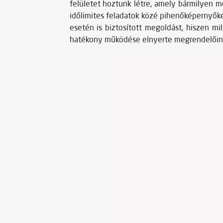
felületet hoztunk létre, amely bármilyen m
időlimites feladatok közé pihenőképernyők
esetén is biztosított megoldást, hiszen m
hatékony működése elnyerte megrendelőink t