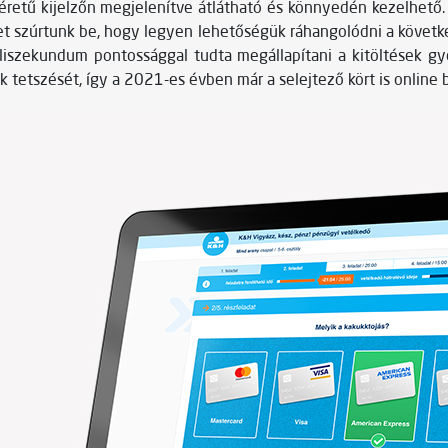
éretű kijelzőn megjelenítve átlátható és könnyedén kezelhető. 
et szúrtunk be, hogy legyen lehetőségük ráhangolódni a követ
illiszekundum pontossággal tudta megállapítani a kitöltések g
etszését, így a 2021-es évben már a selejtező kört is online bo