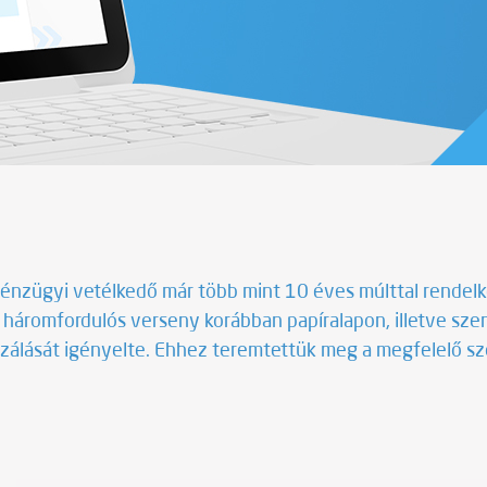
pénzügyi vetélkedő már több mint 10 éves múlttal rendelk
A háromfordulós verseny korábban papíralapon, illetve sze
lizálását igényelte. Ehhez teremtettük meg a megfelelő s