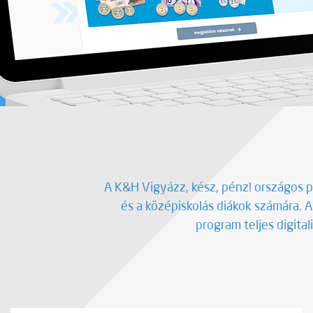
A K&H Vigyázz, kész, pénz! országos 
és a középiskolás diákok számára. 
program teljes digita