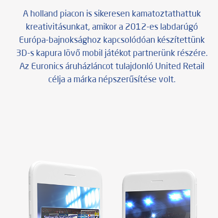
A holland piacon is sikeresen kamatoztathattuk
feladat
kreativitásunkat, amikor a 2012-es labdarúgó
Európa-bajnoksághoz kapcsolódóan készítettünk
alkalmazásfejlesztés, webfejlesztés
3D-s kapura lövő mobil játékot partnerünk részére.
Az Euronics áruházláncot tulajdonló United Retail
megjelenés
célja a márka népszerűsítése volt.
PlayStore és AppStore áruházak, internet