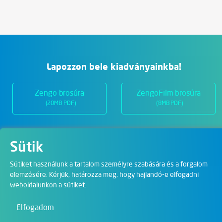
Lapozzon bele kiadványainkba!
Zengo brosúra
ZengoFilm brosúra
(20MB PDF)
(8MB PDF)
Sütik
Üzletágak
Sütiket használunk a tartalom személyre szabására és a forgalom
elemzésére. Kérjük, határozza meg, hogy hajlandó-e elfogadni
Digitális megoldások
weboldalunkon a sütiket.
Film & Visual
Elfogadom
Oktatás