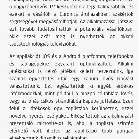
a nagyképernyős TV készülékek a legalkalmasabbak, és
ezeket a vásárlók a Euronics áruházakban, szakértők
segítségével megvásárolhatják. Az alkalmazással játszva
ezt tovább tudatosíthattuk a potenciális vásárlókban,
akik ezzel akár meg is nyerhették az akkori
csúcstechnológiás televíziókat.
Az appliákciót iOS és a Android platformra, telefonokra
és táblagépekre egyaránt optimalizáltuk. Alkalmi
játékosokat is célzó játékot kellett terveznünk, így
számos egyeztetés után egy kapura lövős kihívást
választottunk. Ezt egészítettük ki egyéb érdekes
játékmódokkal, mint például a mozgó céltáblára lövés,
vagy az óriás csíkos strandlabda kapuba juttatása. Ezen
felül a játékosok egy toplistába kerülhettek, ezzel
növelve nyerési esélyüket. Elkészítettük az alkalmazást
prezentáló microsite-ot is, ahol a toplista szintén
elérhető volt, illetve az applikáció több pontján
elhelyeztünk dinamikus reklámokat.