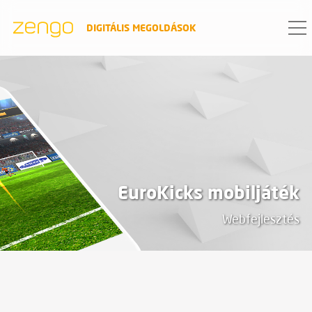
DIGITÁLIS MEGOLDÁSOK
PROJEKT ADATOK
dátum
2012
ügyfél
EuroKicks mobiljáték
A United Retail holland vállalkozó
Webfejlesztés
szervezet, több műszaki üzletlánc
tulajdonosa.
termék
Android és iOS applikációk, microsite