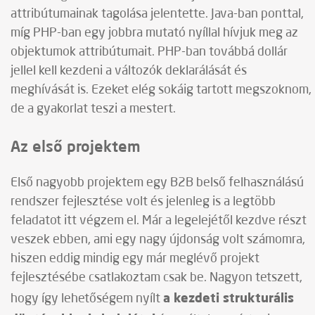
attribútumainak tagolása jelentette. Java-ban ponttal,
míg PHP-ban egy jobbra mutató nyíllal hívjuk meg az
objektumok attribútumait. PHP-ban továbbá dollár
jellel kell kezdeni a változók deklarálását és
meghívását is. Ezeket elég sokáig tartott megszoknom,
de a gyakorlat teszi a mestert.
Az első projektem
Első nagyobb projektem egy B2B belső felhasználású
rendszer fejlesztése volt és jelenleg is a legtöbb
feladatot itt végzem el. Már a legelejétől kezdve részt
veszek ebben, ami egy nagy újdonság volt számomra,
hiszen eddig mindig egy már meglévő projekt
fejlesztésébe csatlakoztam csak be. Nagyon tetszett,
a kezdeti strukturális
hogy így lehetőségem nyílt