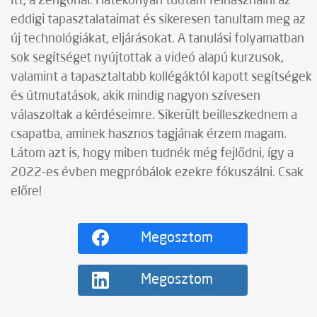
itt, a Zengonál. Hatékonyan tudtam felhasználni az
eddigi tapasztalataimat és sikeresen tanultam meg az
új technológiákat, eljárásokat. A tanulási folyamatban
sok segítséget nyújtottak a videó alapú kurzusok,
valamint a tapasztaltabb kollégáktól kapott segítségek
és útmutatások, akik mindig nagyon szívesen
válaszoltak a kérdéseimre. Sikerült beilleszkednem a
csapatba, aminek hasznos tagjának érzem magam.
Látom azt is, hogy miben tudnék még fejlődni, így a
2022-es évben megpróbálok ezekre fókuszálni. Csak
előre!
Megosztom
Megosztom