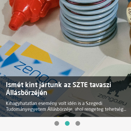
Ismét kint jártunk az SZTE tavaszi
Állásbörzéjén
Kihagyhatatlan esemény volt idén is a Szegedi
Tudományegyetem Állásbörzéje, ahol rengeteg tehetséges
és ambíciózus fiatal érdeklődővel találkozhattunk és
beszélgethettünk.