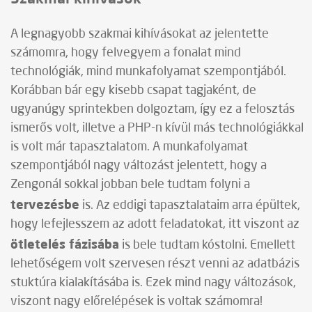
A legnagyobb szakmai kihívásokat az jelentette
számomra, hogy felvegyem a fonalat mind
technológiák, mind munkafolyamat szempontjából.
Korábban bár egy kisebb csapat tagjaként, de
ugyanúgy sprintekben dolgoztam, így ez a felosztás
ismerős volt, illetve a PHP-n kívül más technológiákkal
is volt már tapasztalatom. A munkafolyamat
szempontjából nagy változást jelentett, hogy a
Zengonál sokkal jobban bele tudtam folyni a
tervezésbe
is. Az eddigi tapasztalataim arra épültek,
hogy lefejlesszem az adott feladatokat, itt viszont az
ötletelés fázisába
is bele tudtam kóstolni. Emellett
lehetőségem volt szervesen részt venni az adatbázis
stuktúra kialakításába is. Ezek mind nagy változások,
viszont nagy előrelépések is voltak számomra!