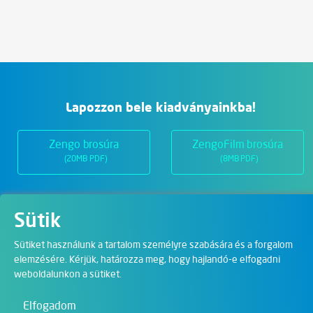
Lapozzon bele kiadványainkba!
Zengo brosúra
ZengoFilm brosúra
(20MB PDF)
(8MB PDF)
Sütik
Üzletágak
Sütiket használunk a tartalom személyre szabására és a forgalom
elemzésére. Kérjük, határozza meg, hogy hajlandó-e elfogadni
Digitális megoldások
weboldalunkon a sütiket.
Film & Visual
Elfogadom
Oktatás