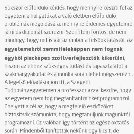
Sokszor előforduló kérdés, hogy mennyire készíti fel az
egyetem a hallgatókat a való életben előforduló
problémák megoldására, mennyire érdemes egyetemre
járni és diplomát szerezni. Szerintem fontos, de nem
mindegy, hogy mit is vár az ember a felsőoktatástól. Az
egyetemekről semmiféleképpen nem fognak
egyből piacképes szoftverfejlesztők kikerülni
,
hiszen az ehhez szükséges tudást és tapasztalatot a
szakmai gyakorlat és a munka során lehet megszerezni.
A legelső előadásomon itt, a Szegedi
Tudományegyetemen a professzor azzal kezdte, hogy
az egyetem nem fog megtanítani minket programozni.
Ehelyett a cél az, hogy a megfelelő eszközöket
biztosítsák számunkra, hogy megtanuljunk magunktól
programozni. Ez valóban így történt az egész oktatás
során. Mindenből tanítottak nekünk egy kicsit, de