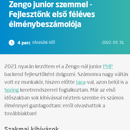
Zengo junior szemmel -
Fejlesztőnk első féléves
élménybeszámolója
4 perc
olvasási idő
2022. 03. 31.
2021 nyarán kezdtem el a Zengo-nál junior
PHP
backend fejlesztőként dolgozni. Számomra nagy váltás
volt ez munkakör, hiszen előtte
Java
-val, azon belül is a
Spring
keretrendszerrel foglalkoztam. Már az első
időszakban sok kihívással néztem szembe és számos
élménnyel gazdagodtam: erről olvashattok a
továbbiakban!
Szakmai kihívások