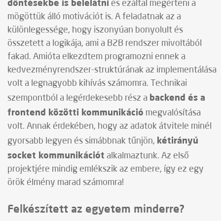
döntésekbe is belelátni
és ezáltal megérteni a
mögöttük álló motivációt is. A feladatnak az a
különlegessége, hogy iszonyúan bonyolult és
összetett a logikája, ami a B2B rendszer mivoltából
fakad. Amióta elkezdtem programozni ennek a
kedvezményrendszer-struktúrának az implementálása
volt a legnagyobb kihívás számomra. Technikai
backend és a
szempontból a legérdekesebb rész a
frontend közötti kommunikáció
megvalósítása
volt. Annak érdekében, hogy az adatok átvitele minél
kétirányú
gyorsabb legyen és simábbnak tűnjön,
socket kommunikációt
alkalmaztunk. Az első
projektjére mindig emlékszik az embere, így ez egy
örök élmény marad számomra!
Felkészített az egyetem minderre?